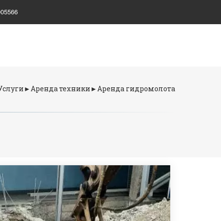
905566
Услуги
►
Аренда техники
►Аренда гидромолота
.