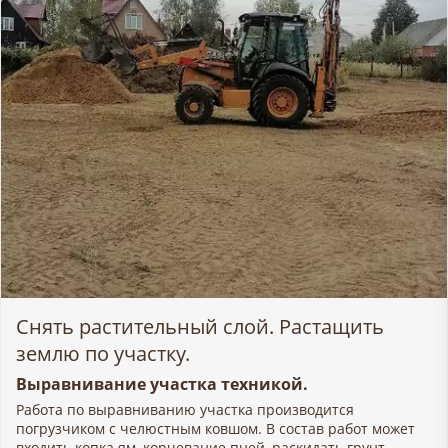
Снять растительный слой. Растащить
землю по участку.
Выравнивание участка техникой.
Работа по выравниванию участка производится
погрузчиком с челюстным ковшом. В состав работ может
входить копка ям, корчевание пней, раскидать грунт,