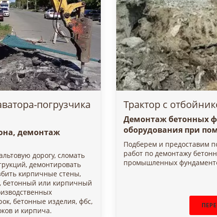
аватора-погрузчика
Трактор с отбойник
Демонтаж бетонных 
оборудования при по
она, демонтаж
Подберем и предоставим п
работ по демонтажу бетон
льтовую дорогу, сломать
промышленных фундаментов
трукций, демонтировать
азбить кирпичные стены,
й, бетонный или кирпичный
оизводственных
ок, бетонные изделия, фбс,
ПЕРЕ
ков и кирпича.