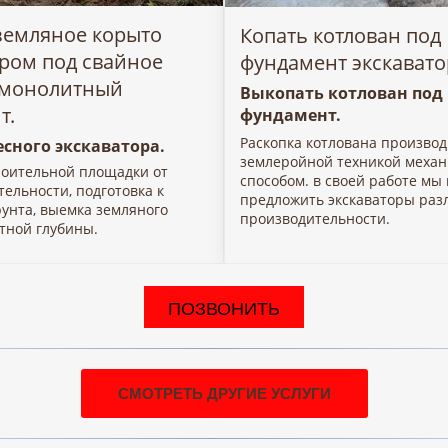
земляное корыто
Копать котлован под
ором под свайное
фундамент экскават
 монолитный
Выкопать котлован под
т.
фундамент.
Раскопка котлована производ
есного экскаватора.
землеройной техникой меха
роительной площадки от
способом. в своей работе мы
тельности, подготовка к
предложить экскаваторы раз
рунта, выемка земляного
производительности.
тной глубины.
ПОЗВОНИТЬ
СМОТРЕТЬ ДРУГИЕ УСЛУГИ