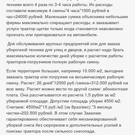
техники всего 4 раза по 3-4 часа работы. Их расходы
составили максимум 4 смены*4 часа*1500 рублей в
час=24000 рублей. Маленькая сумма объяснима-небольшие
фирмы максимально сокращают расходы, и заказывают
услуги трактор-щетки только когда становится невозможно
проехать или припарковаться на автомобиле.
Для обслуживания крупных предприятий или для заказа
уборочной техники для улиц и дворов, в расчет надо брать
максимальное количество дней уборки с расчетом работы
тракторов-погрузчиков полную рабочую смену.
Если территория большая, например 10.000 м2, выгоднее
заказать трактор или погрузчик на восьмичасовую рабочую
смену. Расчет: 26 дней*12000 руб./смена=312.000 рублей на
всю зиму. Расчет можно вести по другой схеме: абонентская
плата. Она рассчитывается из расчета 1,5 рубля за м2
убираемой площади. Допустим площадь уборки 4500 м2.
Считаем: 4500м2*15 руб./м2 (за 8раз/мес).*3 месяца
чистки=202.500 рублей. В этом случае Заказчик
гарантированно обеспечивает себя
механизированной
уборкой снега
без сюрпризов и дополнительных усилий в
поисках трактора после сильного снегопада.