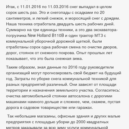
Итак, с 11.01.2016 по 11.03.2016 снег выпадал в целом
сорок шесть раз. Это и снегопады с осадками по 20
сантиметров, и легкий снежок, и моросящий снег с дождем.
Наша техника отработала двадцать шесть рабочих дней.
Суммарно на три единицы техники, а это два экскаватора-
погрузчика New Holland B110B и один трактор МТЗ с
коммунальной уборочной дорожной щеткой, были
отработаны сорок одна рабочая смена по очистке дворов,
дорог, стоянок от снежного покрова. Опыт прошлых лет
показывает, что это была снежная зима.
Таким образом, зная данные по 2016 году руководители
организаций могут прогнозировать свой бюджет на будущий
год. Затраты по уборке снега коммунальной техникой для
разных предприятий различный. Они зависят от площади
территории и назначения земельного участка. Согласитесь:
очистка автомобильной стоянки автосалона с дорогими
машинами намного дольше и сложнее, чем, скажем, пустая
дорога в садовом товариществе или гаражах.
Так небольшие магазины, офисные здания и других малые
предприятия с площадью уборки до 2000 квадратных
метров заказывали за всю зиму услуги коммунальной